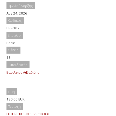
Ημ/νία Έναρξης:
Αυγ 24, 2026
Κωδικός:
PR - 107
Επίπεδο:
Basic
Θέσεις:
18
Εκπαιδευτής:
Βασίλειος Αιβαζίδης
Τιμή:
180.00 EUR
Περιοχή:
FUTURE BUSINESS SCHOOL