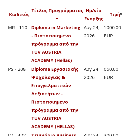
Τίτλος Προγράμματος
Ημ/νία
Κωδικός
Τιμή
*
Έναρξης
MR - 110
Diploma in Marketing
Αυγ 24,
1000.00
- Πιστοποιημένο
2026
EUR
πρόγραμμα από την
TUV AUSTRIA
ACADEMY (Hellas)
PS - 208
Diploma Εργασιακής
Αυγ 24,
650.00
Ψυχολογίας &
2026
EUR
Επαγγελματικών
Δεξιοτήτων -
Πιστοποιημένο
πρόγραμμα από την
TUV AUSTRIA
ACADEMY (HELLAS)
IM - 422
Σεμινάριο Business
Αυγ 24,
300.00