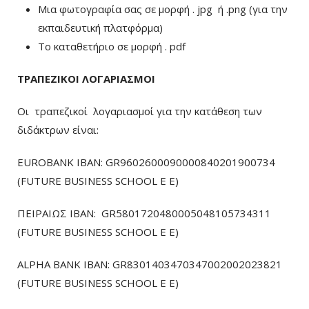
Μια φωτογραφία σας σε μορφή . jpg ή .png (για την
εκπαιδευτική πλατφόρμα)
To καταθετήριο σε μορφή . pdf
ΤΡΑΠΕΖΙΚΟΙ ΛΟΓΑΡΙΑΣΜΟΙ
Οι τραπεζικοί λογαριασμοί για την κατάθεση των
διδάκτρων είναι:
EUROBANK IBAN: GR9602600090000840201900734
(FUTURE BUSINESS SCHOOL E E)
ΠΕΙΡΑΙΩΣ ΙΒΑΝ: GR5801720480005048105734311
(FUTURE BUSINESS SCHOOL E E)
ALPHA BANK IBAN: GR8301403470347002002023821
(FUTURE BUSINESS SCHOOL E E)