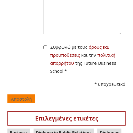
Συμφωνώ με τους
όρους και
προϋποθέσεις
και την
πολιτική
απορρήτου
της Future Business
School *
*
υποχρεωτικό
Αποστολή
Επιλεγμένες ετικέτες
,
,
,
Business
Diploma in Public Relations
Diplomas