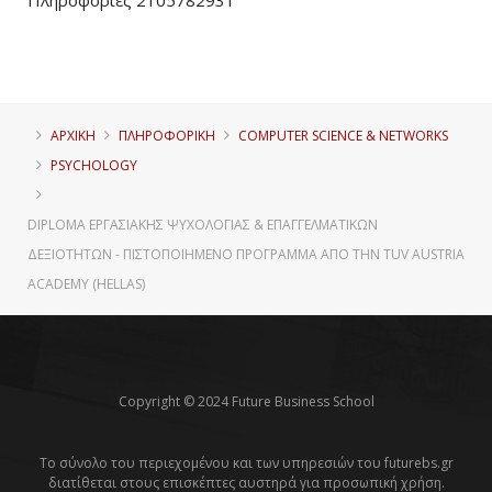
Πληροφορίες 2105782931
ΑΡΧΙΚΗ
ΠΛΗΡΟΦΟΡΙΚΉ
COMPUTER SCIENCE & NETWORKS
PSYCHOLOGY
DIPLOMA ΕΡΓΑΣΙΑΚΉΣ ΨΥΧΟΛΟΓΊΑΣ & ΕΠΑΓΓΕΛΜΑΤΙΚΏΝ
ΔΕΞΙΟΤΉΤΩΝ - ΠΙΣΤΟΠΟΙΗΜΈΝΟ ΠΡΌΓΡΑΜΜΑ ΑΠΌ ΤΗΝ TUV AUSTRIA
ACADEMY (HELLAS)
Copyright © 2024 Future Business School
Το σύνολο του περιεχομένου και των υπηρεσιών του futurebs.gr
διατίθεται στους επισκέπτες αυστηρά για προσωπική χρήση.