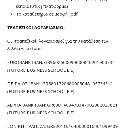
εκπαιδευτική πλατφόρμα)
To καταθετήριο σε μορφή . pdf
ΤΡΑΠΕΖΙΚΟΙ ΛΟΓΑΡΙΑΣΜΟΙ
Οι τραπεζικοί λογαριασμοί για την κατάθεση των
διδάκτρων είναι:
EUROBANK IBAN: GR9602600090000840201900734
(FUTURE BUSINESS SCHOOL E E)
ΠΕΙΡΑΙΩΣ ΙΒΑΝ: GR5801720480005048105734311
(FUTURE BUSINESS SCHOOL E E)
ALPHA BANK IBAN: GR8301403470347002002023821
(FUTURE BUSINESS SCHOOL E E)
ΕΘΝΙΚΗ ΤΡΑΠΕΖΑ: GR2301101640000016401099409