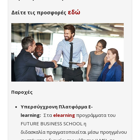
εδώ
Δείτε τις προσφορές
Παροχές
Υπερσύγχρονη Πλατφόρμα E-
learning:
Σ
τα
elearning
προγράμματα του
FUTURE BUSINESS SCHOOL η
διδασκαλία
πραγματοποιείται μέσω προηγμένου