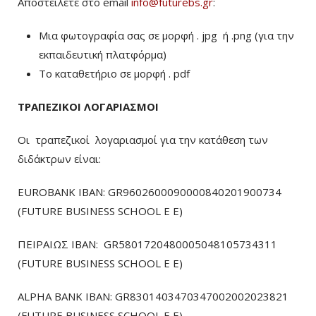
Αποστείλετε στο email
info@futurebs.gr
:
Μια φωτογραφία σας σε μορφή . jpg ή .png (για την
εκπαιδευτική πλατφόρμα)
To καταθετήριο σε μορφή . pdf
ΤΡΑΠΕΖΙΚΟΙ ΛΟΓΑΡΙΑΣΜΟΙ
Οι τραπεζικοί λογαριασμοί για την κατάθεση των
διδάκτρων είναι:
EUROBANK IBAN: GR9602600090000840201900734
(FUTURE BUSINESS SCHOOL E E)
ΠΕΙΡΑΙΩΣ ΙΒΑΝ: GR5801720480005048105734311
(FUTURE BUSINESS SCHOOL E E)
ALPHA BANK IBAN: GR8301403470347002002023821
(FUTURE BUSINESS SCHOOL E E)