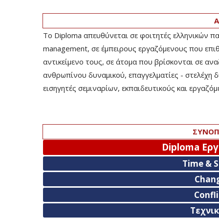
Α
Το Diploma απευθύνεται σε φοιτητές ελληνικών π
management, σε έμπειρους εργαζόμενους που επι
αντικείμενο τους, σε άτομα που βρίσκονται σε αν
ανθρωπίνου δυναμικού, επαγγελματίες - στελέχη 
εισηγητές σεμιναρίων, εκπαιδευτικούς και εργαζό
ΣΥΝΟΠ
Diploma Ερ
Time & 
Chan
Confl
Τεχνικ