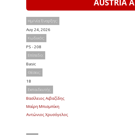
AUSTRIA A
Ημ/νία Έναρξης:
Αυγ 24, 2026
Κωδικός:
PS - 208
Επίπεδο:
Basic
Θέσεις:
18
Εκπαιδευτής:
Βασίλειος Αιβαζίδης
Μαίρη Μπισμπίκη
Αντώνιος Χρυσόγελος