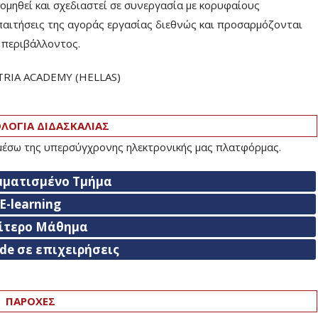
ηθεί και σχεδιαστεί σε συνεργασία με κορυφαίους
παιτήσεις της αγοράς εργασίας διεθνώς και προσαρμόζονται
ύ περιβάλλοντος.
TRIA ACADEMY (HELLAS)­
ΟΓΙΑ ΔΙΔΑΣΚΑΛΙΑΣ
 μέσω της υπερσύγχρονης ηλεκτρονικής μας πλατφόρμας.
μματισμένο Τμήμα
E-learning
αίτερο Μάθημα
ade σε επιχειρήσεις
ΠΑΡΟΧΕΣ