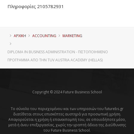
Πληροφορίες 2105782931
ΑΡΧΙΚΗ
ACCOUNTING
MARKETING
DIPLOMA IN BUSINESS ADMINISTRATION - ΠΙΣΤΟΠΟΙΗΜΈΝΟ
ΠΡΌΓΡΑΜΜΑ ΑΠΌ ΤΗΝ TUV AUSTRIA ACADEMY (HELLAS)
Copyright © 2024 Future Business School
Το σύνολο του περιεχομένου και των υπηρεσιών του futurebs.gr
διατίθεται στους επισκέπτες αυστηρά για προσωπική χρήση.
Απαγορεύεται η χρήση ή επανεκπομπή του, σε οποιοδήποτε μέσο,
μετά ή άνευ επεξεργασίας, χωρίς την γραπτή άδεια της Διεύθυνσης
του Future Business School.