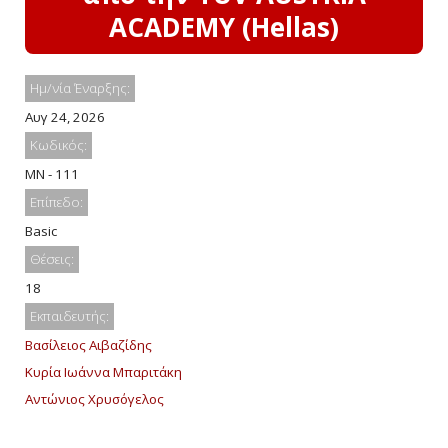
ACADEMY (Hellas)
Ημ/νία Έναρξης:
Αυγ 24, 2026
Κωδικός:
MN - 111
Επίπεδο:
Basic
Θέσεις:
18
Εκπαιδευτής:
Βασίλειος Αιβαζίδης
Κυρία Ιωάννα Μπαριτάκη
Αντώνιος Χρυσόγελος