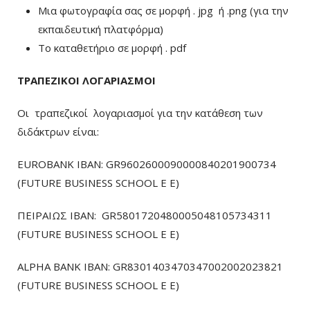
Μια φωτογραφία σας σε μορφή . jpg ή .png (για την
εκπαιδευτική πλατφόρμα)
To καταθετήριο σε μορφή . pdf
ΤΡΑΠΕΖΙΚΟΙ ΛΟΓΑΡΙΑΣΜΟΙ
Οι τραπεζικοί λογαριασμοί για την κατάθεση των
διδάκτρων είναι:
EUROBANK IBAN: GR9602600090000840201900734
(FUTURE BUSINESS SCHOOL E E)
ΠΕΙΡΑΙΩΣ ΙΒΑΝ: GR5801720480005048105734311
(FUTURE BUSINESS SCHOOL E E)
ALPHA BANK IBAN: GR8301403470347002002023821
(FUTURE BUSINESS SCHOOL E E)