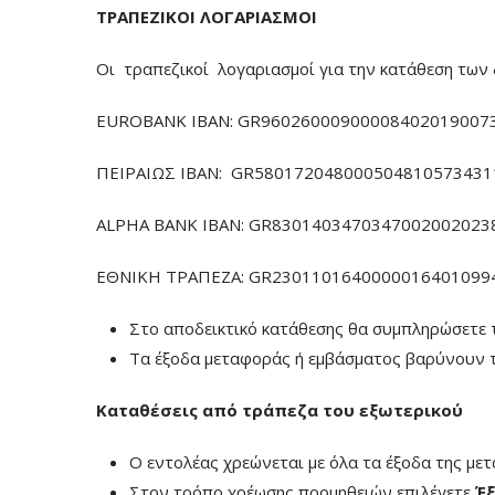
ΤΡΑΠΕΖΙΚΟΙ ΛΟΓΑΡΙΑΣΜΟΙ
Οι τραπεζικοί λογαριασμοί για την κατάθεση των 
EUROBANK IBAN: GR960260009000084020190073
ΠΕΙΡΑΙΩΣ ΙΒΑΝ: GR5801720480005048105734311
ALPHA BANK IBAN: GR83014034703470020020238
ΕΘΝΙΚΗ ΤΡΑΠΕΖΑ: GR23011016400000164010994
Στο αποδεικτικό κατάθεσης θα συμπληρώσετε 
Τα έξοδα μεταφοράς ή εμβάσματος βαρύνουν τ
Καταθέσεις από τράπεζα του εξωτερικού
Ο εντολέας χρεώνεται με όλα τα έξοδα της με
Στον τρόπο χρέωσης προμηθειών επιλέγετε
Έξ