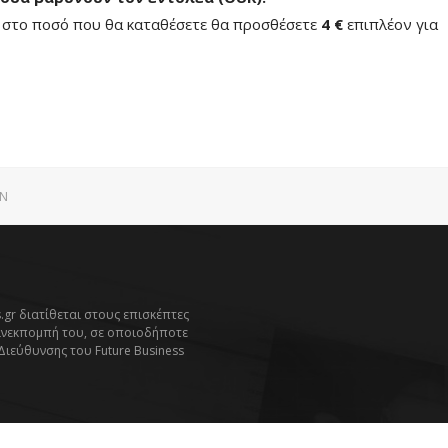
ή στο ποσό που θα καταθέσετε θα προσθέσετε
4 €
επιπλέον για
GN
.gr διατίθεται στους επισκέπτες
ανεκπομπή του, σε οποιοδήποτε
 Διεύθυνσης του Future Business