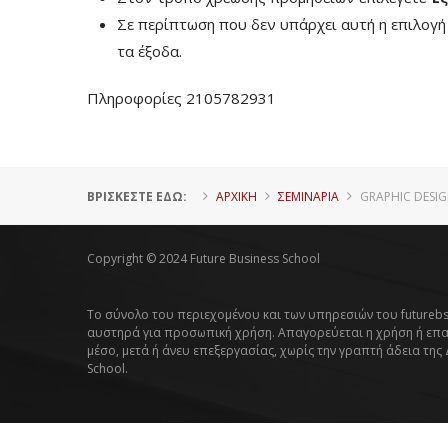
Σε περίπτωση που δεν υπάρχει αυτή η επιλογ
τα έξοδα.
Πληροφορίες 2105782931
ΒΡΊΣΚΕΣΤΕ ΕΔΏ:
ΑΡΧΙΚΗ
ΣΕΜΙΝΑΡΙΑ
GRAPHIC DESI
Copyright © 2024 Future Business School
Το σύνολο του περιεχομένου και των υπηρεσιών του futurebs
αυστηρά για προσωπική χρήση. Απαγορεύεται η χρήση ή επ
μέσο, μετά ή άνευ επεξεργασίας, χωρίς την γραπτή άδεια της
School.