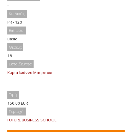
-
Κωδικός:
PR - 120
Επίπεδο:
Basic
Θέσεις:
18
Εκπαιδευτής:
Κυρία Ιωάννα Μπαριτάκη
Τιμή:
150.00 EUR
Περιοχή:
FUTURE BUSINESS SCHOOL