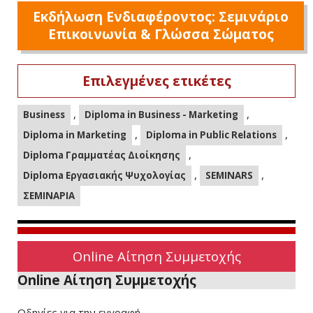
Εκδήλωση Ενδιαφέροντος: Σεμινάριο
Επικοινωνία & Γλώσσα Σώματος
Επιλεγμένες ετικέτες
,
,
Business
Diploma in Business - Marketing
,
,
Diploma in Marketing
Diploma in Public Relations
,
Diploma Γραμματέας Διοίκησης
,
,
Diploma Εργασιακής Ψυχολογίας
SEMINARS
ΣΕΜΙΝΑΡΙΑ
Online Αίτηση Συμμετοχής
Online Αίτηση Συμμετοχής
Οδηγίες για την εγγραφή