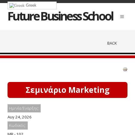
Greek
Future Business School
BACK
Σεμινάριο Marketing
Ημ/νία Έναρξης:
Αυγ 24, 2026
Κωδικός:
MR - 102