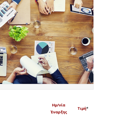
Ημ/νία
Τιμή
*
Έναρξης